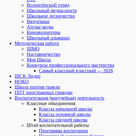
Волонтёрский отряд
Школьный медиа-центр
Школьное лесничество
Вязунчики
Ателье моды
Киноволонтеры
Школьный альманах
Методическая работа
ШМО
Наставничество
Моя Школа
Конкурсы профессионального мастерства
Самый классный классный — 2026
ШСК Лидер
НОКО
Школа против травли
ППТ иностранных граждан
Воспитательная (внеучебная) деятельность
Классные объединения
Классы начальной школы
Классы основной школы
Классы средней школы
Штаб воспитательной работы
Программа воспитания