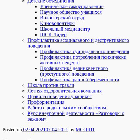
Детские объединения
Ученическое самоуправление
Научное общество учащихся
Волонтерский отряд
Киноволонтёры
Школьный медиацентр
ШСК Лидер
Профилактика асоциального и деструктивного
поведения
Профилактика суицидального поведения
Профилактика потребления психически
активных веществ
Профилактика делинквентного
(преступного) поведения
Профилактика ранней беременности
Школа против травли
Летняя оздоровительная компания
Правила поведения учащихся
Профориентация
Работа с родительским сообществом
Курс внеурочной деятельности «Разговоры о
важном»
Posted on
02.04.2021
07.04.2021
by
МСОШ1