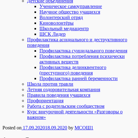
Детские объединения
Ученическое самоуправление
Научное общество учащихся
Волонтерский отряд
Киноволонтёры
Школьный медиацентр
ШСК Лидер
Профилактика асоциального и деструктивного
поведения
Профилактика суицидального поведения
Профилактика потребления психически
активных веществ
Профилактика делинквентного
(преступного) поведения
Профилактика ранней беременности
Школа против травли
Летняя оздоровительная компания
Правила поведения учащихся
Профориентация
Работа с родительским сообществом
Курс внеурочной деятельности «Разговоры о
важном»
Posted on
17.09.2020
18.09.2020
by
МСОШ1