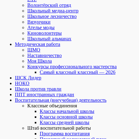
Волонтёрский отряд
Школьный медиа-центр
Школьное лесничество
Вязунчики
Ателье моды
Киноволонтеры
Школьный альманах
Методическая работа
ШМО
Наставничество
Моя Школа
Конкурсы профессионального мастерства
Самый классный классный — 2026
ШСК Лидер
НОКО
Школа против травли
ППТ иностранных граждан
Воспитательная (внеучебная) деятельность
Классные объединения
Классы начальной школы
Классы основной школы
Классы средней школы
Штаб воспитательной работы
Программа воспитания