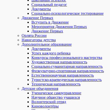
Школьный психолог
Социальный педагог
Документы
Социально-психологическое тестирование
Движение Первых
Вступить в Движение
Мероприятия Движения Первых
Движение Первых
Орлята России
Навигаторы детства
Дополнительное образование
Документы
Успех каждого ребенка
Конкурсы профессионального мастерства
Художественная направленность
Социально-гуманитарная направленность
Физкультурно-спортивная направленность
Естественнонаучная направленность
Туристско-краеведческая направленность
Техническая направленность
Детские объединения
Ученическое самоуправление
Научное общество учащихся
Волонтерский отряд
Киноволонтёры