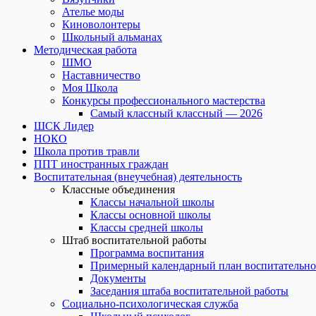
Ателье моды
Киноволонтеры
Школьный альманах
Методическая работа
ШМО
Наставничество
Моя Школа
Конкурсы профессионального мастерства
Самый классный классный — 2026
ШСК Лидер
НОКО
Школа против травли
ППТ иностранных граждан
Воспитательная (внеучебная) деятельность
Классные объединения
Классы начальной школы
Классы основной школы
Классы средней школы
Штаб воспитательной работы
Программа воспитания
Примерный календарный план воспитательно
Документы
Заседания штаба воспитательной работы
Социально-психологическая служба