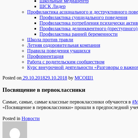
Школьный медиацентр
ШСК Лидер
Профилактика асоциального и деструктивного пов
Профилактика суицидального поведения
Профилактика потребления психически акти
Профилактика делинквентного (преступного)
Профилактика ранней беременности
Школа против травли
Летняя оздоровительная компания
Правила поведения учащихся
Профориентация
Работа с родительским сообществом
Курс внеурочной деятельности «Разговоры о важно
Posted on
29.10.2018
29.10.2018
by
МСОШ1
Посвящение в первоклассники
Самые, самые, самые классные первоклассники обучаются в
#
«Посвящение в первоклассники» прошли в предпоследний уче
Posted in
Новости