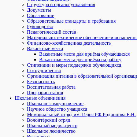
Структура и органы управления
Документы
Образование
Образовательные стандарты и требования
Руководство
Педагогический состав
Материально-техническое обеспечение и оснащеннос
Финансово-хозяйственная деятельность
Вакантные места
Вакантные места для приёма обучающихся
Вакантные места для приёма на работу
Стипендии и меры поддержки обучающихся
Сотрудничество
Организация питания в образовательной организац
Безопасность
Воспитательная работа
Профориентация
Школьные объединения
Школьное самоуправление
Научное общество учащихся
Мемориальный отряд им. Героя РФ Родионова Е.Н.
Волонтёрский отряд
Школьный медиа-центр
Школьное лесничество
Вязунчики