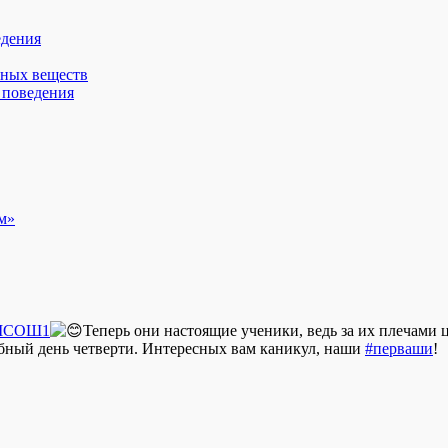
едения
вных веществ
 поведения
м»
МСОШ1
Теперь они настоящие ученики, ведь за их плечами 
бный день четверти. Интересных вам каникул, наши
#перваши
!