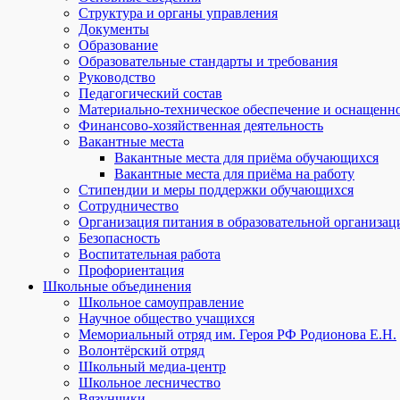
Структура и органы управления
Документы
Образование
Образовательные стандарты и требования
Руководство
Педагогический состав
Материально-техническое обеспечение и оснащеннос
Финансово-хозяйственная деятельность
Вакантные места
Вакантные места для приёма обучающихся
Вакантные места для приёма на работу
Стипендии и меры поддержки обучающихся
Сотрудничество
Организация питания в образовательной организац
Безопасность
Воспитательная работа
Профориентация
Школьные объединения
Школьное самоуправление
Научное общество учащихся
Мемориальный отряд им. Героя РФ Родионова Е.Н.
Волонтёрский отряд
Школьный медиа-центр
Школьное лесничество
Вязунчики