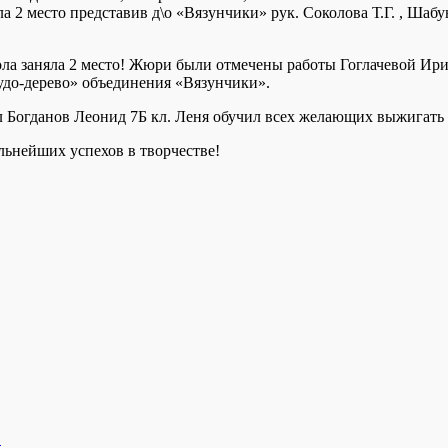
а 2 место представив д\о «Вязунчики» рук. Соколова Т.Г. , Шабу
а заняла 2 место! Жюри были отмечены работы Гоглачевой Ирин
до-дерево» объединения «Вязунчики».
 Богданов Леонид 7Б кл. Леня обучил всех желающих выжигать 
льнейших успехов в творчестве!
.