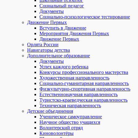
Школьный психолог
Социальный педагог
Документы
Социально-психологическое тестирование
Движение Первых
Вступить в Движение
Мероприятия Движения Первых
Движение Первых
Орлята России
Навигаторы детства
Дополнительное образование
Документы
Успех каждого ребенка
Конкурсы профессионального мастерства
Художественная направленность
Социально-гуманитарная направленность
Физкультурно-спортивная направленность
Естественнонаучная направленность
Туристско-краеведческая направленность
Техническая направленность
Детские объединения
Ученическое самоуправление
Научное общество учащихся
Волонтерский отряд
Киноволонтёры