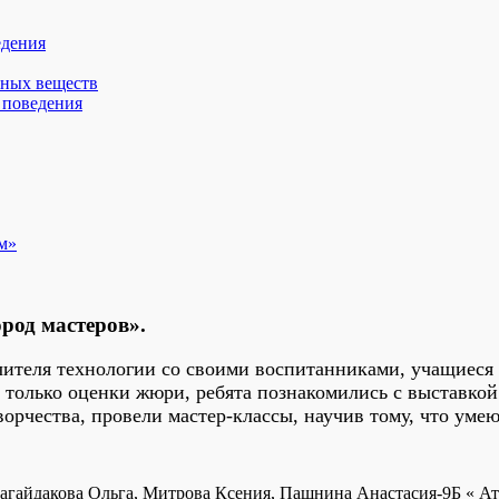
едения
вных веществ
 поведения
м»
род мастеров».
чителя технологии со своими воспитанниками, учащиеся 
только оценки жюри, ребята познакомились с выставкой я
рчества, провели мастер-классы, научив тому, что умею
Сагайдакова Ольга, Митрова Ксения, Пашнина Анастасия-9Б « А