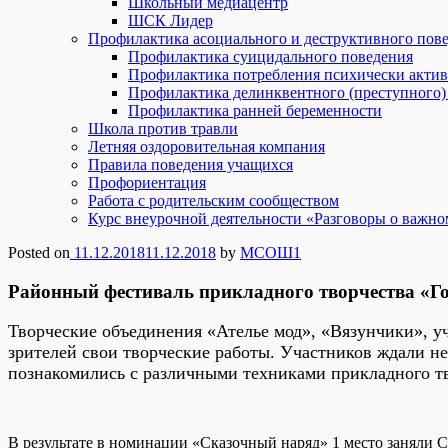
Школьный медиацентр
ШСК Лидер
Профилактика асоциального и деструктивного пов
Профилактика суицидального поведения
Профилактика потребления психически акти
Профилактика делинквентного (преступного)
Профилактика ранней беременности
Школа против травли
Летняя оздоровительная компания
Правила поведения учащихся
Профориентация
Работа с родительским сообществом
Курс внеурочной деятельности «Разговоры о важно
Posted on
11.12.2018
11.12.2018
by
МСОШ1
Районный фестиваль прикладного творчества «Го
Творческие объединения «Ателье мод», «Вязунчики», у
зрителей свои творческие работы. Участников ждали не 
познакомились с различными техниками прикладного тво
В результате в номинации «Сказочный наряд» 1 место заняли 