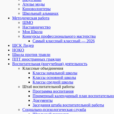
Ателье моды
Киноволонтеры
Школьный альманах
Методическая работа
ШМО
Наставничество
Моя Школа
Конкурсы профессионального мастерства
Самый классный классный — 2026
ШСК Лидер
НОКО
Школа против травли
ППТ иностранных граждан
Воспитательная (внеучебная) деятельность
Классные объединения
Классы начальной школы
Классы основной школы
Классы средней школы
Штаб воспитательной работы
Программа воспитания
Примерный календарный план воспитательно
Документы
Заседания штаба воспитательной работы
Социально-психологическая служба