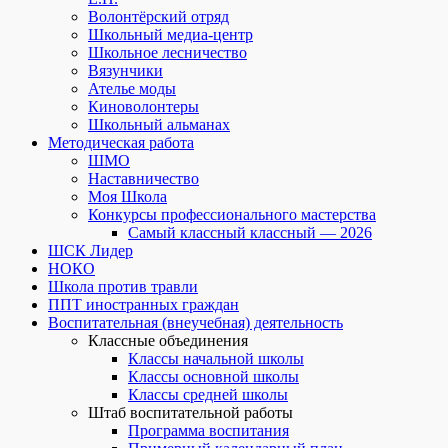
Волонтёрский отряд
Школьный медиа-центр
Школьное лесничество
Вязунчики
Ателье моды
Киноволонтеры
Школьный альманах
Методическая работа
ШМО
Наставничество
Моя Школа
Конкурсы профессионального мастерства
Самый классный классный — 2026
ШСК Лидер
НОКО
Школа против травли
ППТ иностранных граждан
Воспитательная (внеучебная) деятельность
Классные объединения
Классы начальной школы
Классы основной школы
Классы средней школы
Штаб воспитательной работы
Программа воспитания