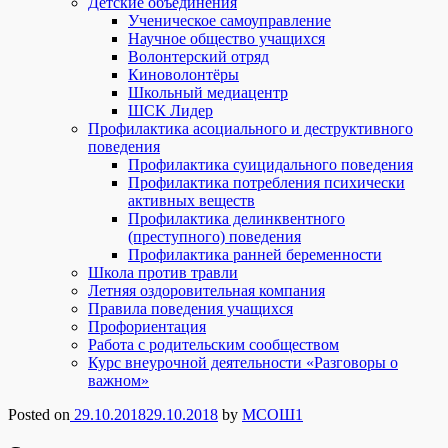
Детские объединения
Ученическое самоуправление
Научное общество учащихся
Волонтерский отряд
Киноволонтёры
Школьный медиацентр
ШСК Лидер
Профилактика асоциального и деструктивного
поведения
Профилактика суицидального поведения
Профилактика потребления психически
активных веществ
Профилактика делинквентного
(преступного) поведения
Профилактика ранней беременности
Школа против травли
Летняя оздоровительная компания
Правила поведения учащихся
Профориентация
Работа с родительским сообществом
Курс внеурочной деятельности «Разговоры о
важном»
Posted on
29.10.2018
29.10.2018
by
МСОШ1