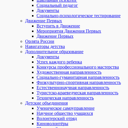
Школьный психолог
Социальный педагог
Документы
Социально-психологическое тестирование
Движение Первых
Вступить в Движение
Мероприятия Движения Первых
Движение Первых
Орлята России
Навигаторы детства
Дополнительное образование
Документы
Успех каждого ребенка
Конкурсы профессионального мастерства
Художественная направленность
Социально-гуманитарная направленность
Физкультурно-спортивная направленность
Естественнонаучная направленность
Туристско-краеведческая направленность
Техническая направленность
Детские объединения
Ученическое самоуправление
Научное общество учащихся
Волонтерский отряд
Киноволонтёры