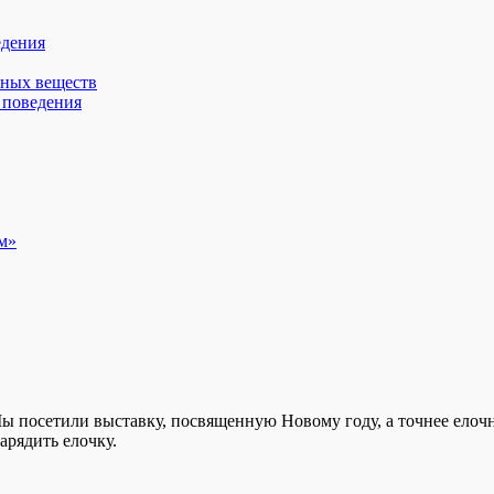
едения
вных веществ
 поведения
м»
Мы посетили выставку, посвященную Новому году, а точнее елоч
арядить елочку.