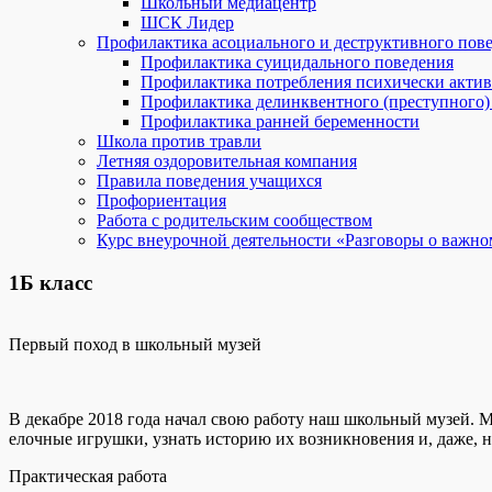
Школьный медиацентр
ШСК Лидер
Профилактика асоциального и деструктивного пов
Профилактика суицидального поведения
Профилактика потребления психически акти
Профилактика делинквентного (преступного)
Профилактика ранней беременности
Школа против травли
Летняя оздоровительная компания
Правила поведения учащихся
Профориентация
Работа с родительским сообществом
Курс внеурочной деятельности «Разговоры о важно
1Б класс
Первый поход в школьный музей
В декабре 2018 года начал свою работу наш школьный музей. 
елочные игрушки, узнать историю их возникновения и, даже, н
Практическая работа