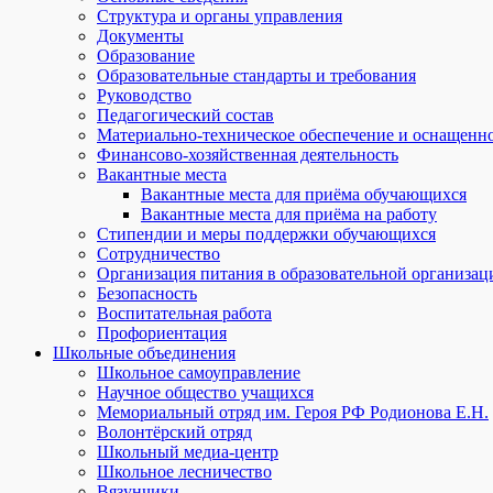
Структура и органы управления
Документы
Образование
Образовательные стандарты и требования
Руководство
Педагогический состав
Материально-техническое обеспечение и оснащеннос
Финансово-хозяйственная деятельность
Вакантные места
Вакантные места для приёма обучающихся
Вакантные места для приёма на работу
Стипендии и меры поддержки обучающихся
Сотрудничество
Организация питания в образовательной организац
Безопасность
Воспитательная работа
Профориентация
Школьные объединения
Школьное самоуправление
Научное общество учащихся
Мемориальный отряд им. Героя РФ Родионова Е.Н.
Волонтёрский отряд
Школьный медиа-центр
Школьное лесничество
Вязунчики