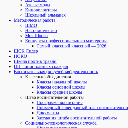
Ателье моды
Киноволонтеры
Школьный альманах
Методическая работа
ШМО
Наставничество
Моя Школа
Конкурсы профессионального мастерства
Самый классный классный — 2026
ШСК Лидер
НОКО
Школа против травли
ППТ иностранных граждан
Воспитательная (внеучебная) деятельность
Классные объединения
Классы начальной школы
Классы основной школы
Классы средней школы
Штаб воспитательной работы
Программа воспитания
Примерный календарный план воспитательно
Документы
Заседания штаба воспитательной работы
Социально-психологическая служба