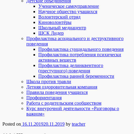
Детские объединения
Ученическое самоуправление
Научное общество учащихся
Волонтерский отряд
Киноволонтёры
Школьный медиацентр
ШСК Лидер
Профилактика асоциального и деструктивного
поведения
Профилактика суицидального поведения
Профилактика потребления психически
активных веществ
Профилактика делинквентного
(преступного) поведения
Профилактика ранней беременности
Школа против травли
Летняя оздоровительная компания
Правила поведения учащихся
Профориентация
Работа с родительским сообществом
Курс внеурочной деятельности «Разговоры о
важном»
Posted on
16.11.2019
20.11.2019
by
teacher