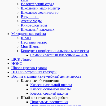
Волонтёрский отряд
Школьный медиа-центр
Школьное лесничество
Вязунчики
Ателье моды
Киноволонтеры
Школьный альманах
Методическая работа
ШМО
Наставничество
Моя Школа
Конкурсы профессионального мастерства
Самый классный классный — 2026
ШСК Лидер
НОКО
Школа против травли
ППТ иностранных граждан
Воспитательная (внеучебная) деятельность
Классные объединения
Классы начальной школы
Классы основной школы
Классы средней школы
Штаб воспитательной работы
Программа воспитания