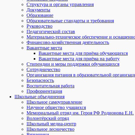
Структура и органы управления
Документы
Образование
Образовательные стандарты и требования
Руководство
Педагогический состав
Материально-техническое обеспечение и оснащеннос
Финансово-хозяйственная деятельность
Вакантные места
Вакантные места для приёма обучающихся
Вакантные места для приёма на работу
Стипендии и меры поддержки обучающихся
Сотрудничество
Организация питания в образовательной организац
Безопасность
Воспитательная работа
Профориентация
Школьные объединения
Школьное самоуправление
Научное общество учащихся
Мемориальный отряд им. Героя РФ Родионова Е.Н.
Волонтёрский отряд
Школьный медиа-центр
Школьное лесничество
Вязунчики