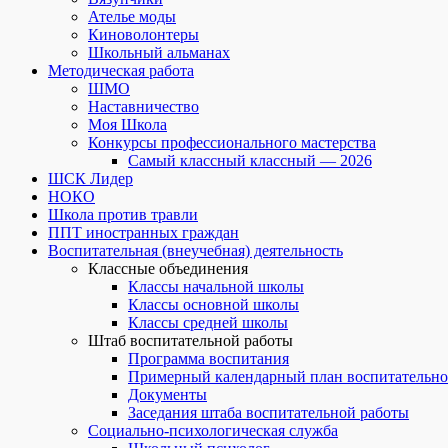
Ателье моды
Киноволонтеры
Школьный альманах
Методическая работа
ШМО
Наставничество
Моя Школа
Конкурсы профессионального мастерства
Самый классный классный — 2026
ШСК Лидер
НОКО
Школа против травли
ППТ иностранных граждан
Воспитательная (внеучебная) деятельность
Классные объединения
Классы начальной школы
Классы основной школы
Классы средней школы
Штаб воспитательной работы
Программа воспитания
Примерный календарный план воспитательно
Документы
Заседания штаба воспитательной работы
Социально-психологическая служба