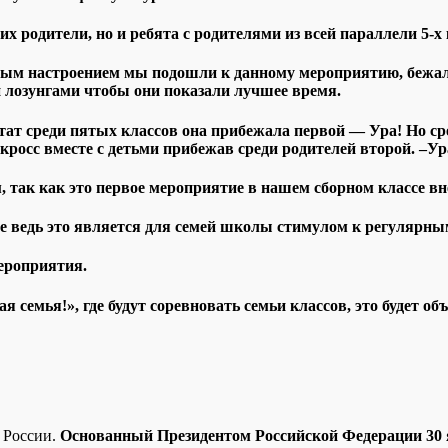
х родители, но и ребята с родителями из всей параллели 5-х к
евым настроением мы подошли к данному мероприятию, бежали
й лозунгами чтобы они показали лучшее время.
т среди пятых классов она прибежала первой — Ура! Но сред
росс вместе с детьми прибежав среди родителей второй. –Ур
 так как это первое мероприятие в нашем сборном классе в
 ведь это является для семей школы стимулом к регулярным
мероприятия.
я семья!», где будут соревновать семьи классов, это будет 
 России.
Основанный Президентом Российской Федерации 30 