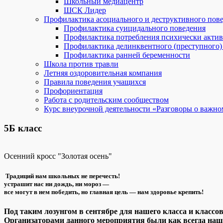
Школьный медиацентр
ШСК Лидер
Профилактика асоциального и деструктивного пов
Профилактика суицидального поведения
Профилактика потребления психически акти
Профилактика делинквентного (преступного)
Профилактика ранней беременности
Школа против травли
Летняя оздоровительная компания
Правила поведения учащихся
Профориентация
Работа с родительским сообществом
Курс внеурочной деятельности «Разговоры о важно
5Б класс
Осенний кросс "Золотая осень"
Традиций нам школьных не
устрашит нас ни дождь, ни м
все могут в нем победить, но главная цель — нам здоровье крепить!
Под таким лозунгом
в сентябре
для нашего класса и классов
Организаторами данного мероприятия были как всегда наш