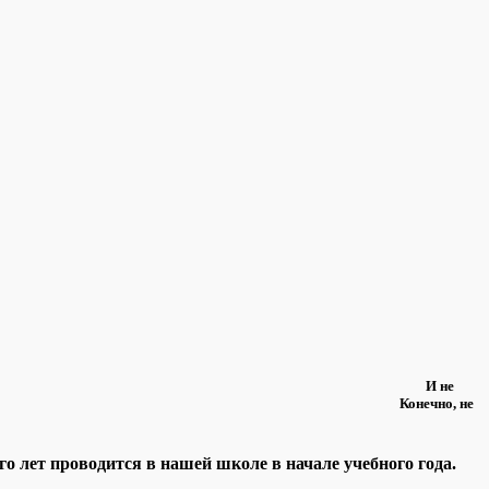
тно — любимая есть. И не
тический кросс! Конечно, не
о лет проводится в нашей школе в начале учебного года.