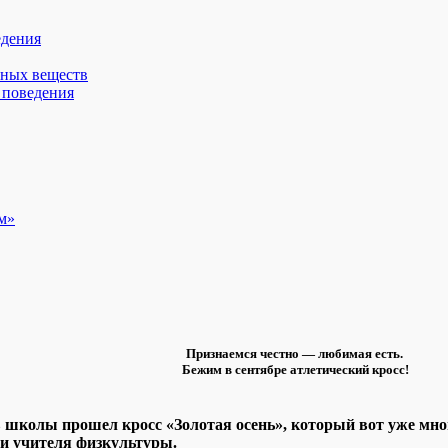
едения
вных веществ
 поведения
м»
 перечесть! Признаемся чес
ороз — Бежим в сентябре атле
 школы прошел кросс «Золотая осень», который вот уже мног
и учителя физкультуры.