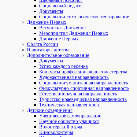
Школьный психолог
Социальный педагог
Документы
Социально-психологическое тестирование
Движение Первых
Вступить в Движение
Мероприятия Движения Первых
Движение Первых
Орлята России
Навигаторы детства
Дополнительное образование
Документы
Успех каждого ребенка
Конкурсы профессионального мастерства
Художественная направленность
Социально-гуманитарная направленность
Физкультурно-спортивная направленность
Естественнонаучная направленность
Туристско-краеведческая направленность
Техническая направленность
Детские объединения
Ученическое самоуправление
Научное общество учащихся
Волонтерский отряд
Киноволонтёры