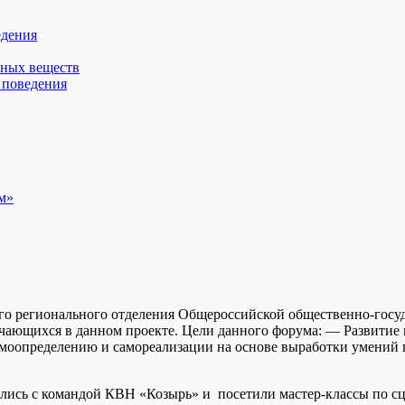
едения
вных веществ
 поведения
м»
го регионального отделения Общероссийской общественно-госу
учающихся в данном проекте. Цели данного форума: — Развити
амоопределению и самореализации на основе выработки умений п
лись с командой КВН «Козырь» и посетили мастер-классы по сце