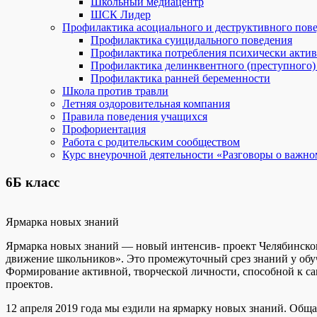
Школьный медиацентр
ШСК Лидер
Профилактика асоциального и деструктивного пов
Профилактика суицидального поведения
Профилактика потребления психически акти
Профилактика делинквентного (преступного)
Профилактика ранней беременности
Школа против травли
Летняя оздоровительная компания
Правила поведения учащихся
Профориентация
Работа с родительским сообществом
Курс внеурочной деятельности «Разговоры о важно
6Б класс
Ярмарка новых знаний
Ярмарка новых знаний — новый интенсив- проект Челябинско
движение школьников». Это промежуточный срез знаний у об
Формирование активной, творческой личности, способной к с
проектов.
12 апреля 2019 года мы ездили на ярмарку новых знаний. Обща