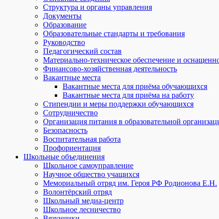
Структура и органы управления
Документы
Образование
Образовательные стандарты и требования
Руководство
Педагогический состав
Материально-техническое обеспечение и оснащеннос
Финансово-хозяйственная деятельность
Вакантные места
Вакантные места для приёма обучающихся
Вакантные места для приёма на работу
Стипендии и меры поддержки обучающихся
Сотрудничество
Организация питания в образовательной организац
Безопасность
Воспитательная работа
Профориентация
Школьные объединения
Школьное самоуправление
Научное общество учащихся
Мемориальный отряд им. Героя РФ Родионова Е.Н.
Волонтёрский отряд
Школьный медиа-центр
Школьное лесничество
Вязунчики