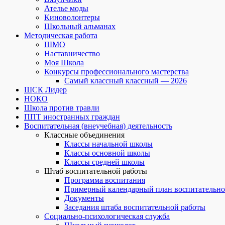
Ателье моды
Киноволонтеры
Школьный альманах
Методическая работа
ШМО
Наставничество
Моя Школа
Конкурсы профессионального мастерства
Самый классный классный — 2026
ШСК Лидер
НОКО
Школа против травли
ППТ иностранных граждан
Воспитательная (внеучебная) деятельность
Классные объединения
Классы начальной школы
Классы основной школы
Классы средней школы
Штаб воспитательной работы
Программа воспитания
Примерный календарный план воспитательно
Документы
Заседания штаба воспитательной работы
Социально-психологическая служба