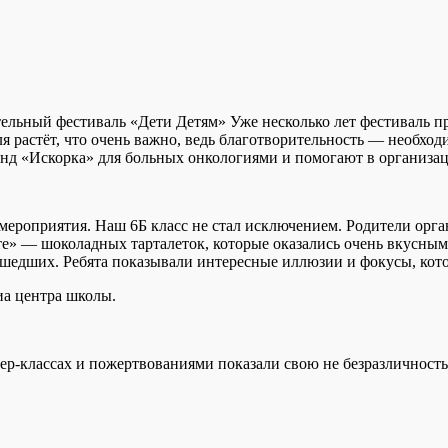
ельный фестиваль «Дети Детям» Уже несколько лет фестиваль п
 растёт, что очень важно, ведь благотворительность — необход
фонд «Искорка» для больных онкологиями и помогают в организа
ероприятия. Наш 6Б класс не стал исключением. Родители орган
те» — шоколадных тарталеток, которые оказались очень вкусным
ишедших. Ребята показывали интересные иллюзии и фокусы, кото
иа центра школы.
р-классах и пожертвованиями показали свою не безразличность 