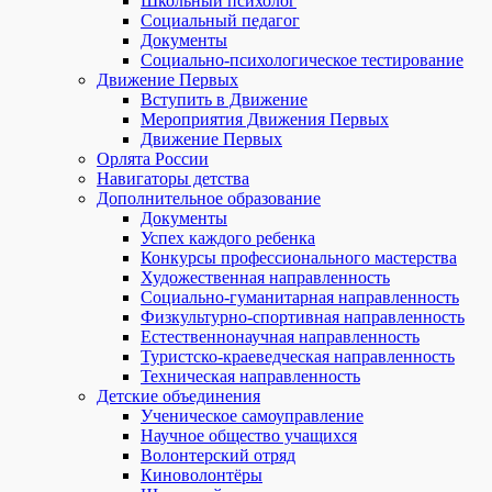
Школьный психолог
Социальный педагог
Документы
Социально-психологическое тестирование
Движение Первых
Вступить в Движение
Мероприятия Движения Первых
Движение Первых
Орлята России
Навигаторы детства
Дополнительное образование
Документы
Успех каждого ребенка
Конкурсы профессионального мастерства
Художественная направленность
Социально-гуманитарная направленность
Физкультурно-спортивная направленность
Естественнонаучная направленность
Туристско-краеведческая направленность
Техническая направленность
Детские объединения
Ученическое самоуправление
Научное общество учащихся
Волонтерский отряд
Киноволонтёры