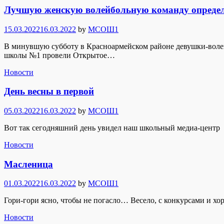
Лучшую женскую волейбольную команду определ
Posted
15.03.2022
16.03.2022
by
МСОШ1
on
В минувшую субботу в Красноармейском районе девушки-волей
школы №1 провели Открытое…
Новости
День весны в первой
Posted
05.03.2022
16.03.2022
by
МСОШ1
on
Вот так сегодняшний день увидел наш школьный медиа-центр
Новости
Масленица
Posted
01.03.2022
16.03.2022
by
МСОШ1
on
Гори-гори ясно, чтобы не погасло… Весело, с конкурсами и хо
Новости