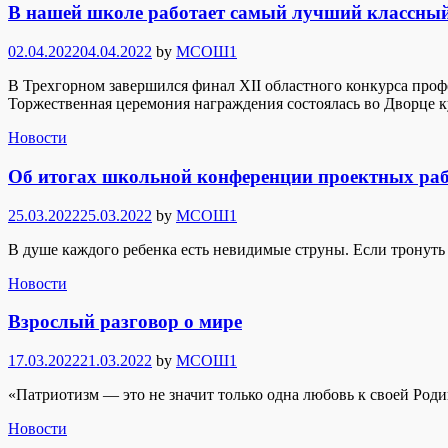
В нашей школе работает самый лучший классный
Posted
02.04.2022
04.04.2022
by
МСОШ1
on
В Трехгорном завершился финал ХII областного конкурса про
Торжественная церемония награждения состоялась во Дворце 
Новости
Об итогах школьной конференции проектных ра
Posted
25.03.2022
25.03.2022
by
МСОШ1
on
В душе каждого ребенка есть невидимые струны. Если тронуть 
Новости
Взрослый разговор о мире
Posted
17.03.2022
21.03.2022
by
МСОШ1
on
«Патриотизм — это не значит только одна любовь к своей Род
Новости