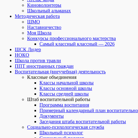
Киноволонтеры
Школьный альманах
Методическая работа
ШМО
Наставничество
Моя Школа
Конкурсы профессионального мастерства
Самый классный классный — 2026
ШСК Лидер
НОКО
Школа против травли
ППТ иностранных граждан
Воспитательная (внеучебная) деятельность
Классные объединения
Классы начальной школы
Классы основной школы
Классы средней школы
Штаб воспитательной работы
Программа воспитания
Примерный календарный план воспитательно
Документы
Заседания штаба воспитательной работы
Социально-психологическая служба
Школьный психолог