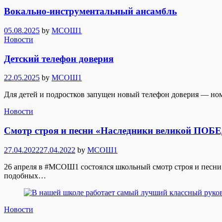
Вокально-инструментальный ансамбль
Posted
05.08.2025
by
МСОШ1
on
Новости
Детский телефон доверия
Posted
22.05.2025
by
МСОШ1
on
Для детей и подростков запущен новый телефон доверия — номе
Новости
Смотр строя и песни «Наследники великой ПОБ
Posted
27.04.2022
27.04.2022
by
МСОШ1
on
26 апреля в #МСОШ1 состоялся школьный смотр строя и песни 
подобных…
Новости