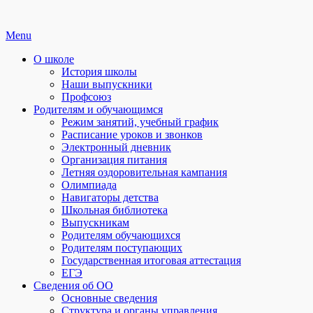
Skip
Menu
to
О школе
content
История школы
Наши выпускники
Профсоюз
Родителям и обучающимся
Режим занятий, учебный график
Расписание уроков и звонков
Электронный дневник
Организация питания
Летняя оздоровительная кампания
Олимпиада
Навигаторы детства
Школьная библиотека
Выпускникам
Родителям обучающихся
Родителям поступающих
Государственная итоговая аттестация
ЕГЭ
Сведения об ОО
Основные сведения
Структура и органы управления