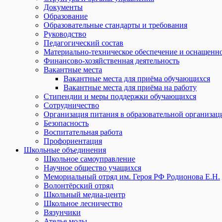
Документы
Образование
Образовательные стандарты и требования
Руководство
Педагогический состав
Материально-техническое обеспечение и оснащеннос
Финансово-хозяйственная деятельность
Вакантные места
Вакантные места для приёма обучающихся
Вакантные места для приёма на работу
Стипендии и меры поддержки обучающихся
Сотрудничество
Организация питания в образовательной организац
Безопасность
Воспитательная работа
Профориентация
Школьные объединения
Школьное самоуправление
Научное общество учащихся
Мемориальный отряд им. Героя РФ Родионова Е.Н.
Волонтёрский отряд
Школьный медиа-центр
Школьное лесничество
Вязунчики
Ателье моды