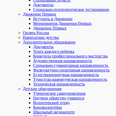
Социальный педагог
Документы
Социально-психологическое тестирование
Движение Первых
Вступить в Движение
Мероприятия Движения Первых
Движение Первых
Орлята России
Навигаторы детства
Дополнительное образование
Документы
Успех каждого ребенка
Конкурсы профессионального мастерства
Художественная направленность
Социально-гуманитарная направленность
Физкультурно-спортивная направленность
Естественнонаучная направленность
Туристско-краеведческая направленность
Техническая направленность
Детские объединения
Ученическое самоуправление
Научное общество учащихся
Волонтерский отряд
Киноволонтёры
Школьный медиацентр