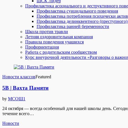
ШСК Лидер
Профилактика асоциального и деструктивного пов
Профилактика суицидального поведения
Профилактика потребления психически акти
Профилактика делинквентного (преступного)
Профилактика ранней беременности
Школа против травли
Летняя оздоровительная компания
Правила поведения учащихся
Профориентация
Работа с родительским сообществом
Курс внеурочной деятельности «Разговоры о важно
Новости классов
Featured
5В | Вахта Памяти
by
МСОШ1
24 октября — всегда особенный для нашей школы день. Сегод
течение всего…
Новости