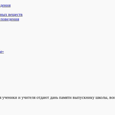
едения
вных веществ
 поведения
м»
ня ученики и учителя отдают дань памяти выпускнику школы, в