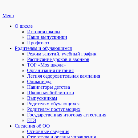
Skip
Menu
to
О школе
content
История школы
Наши выпускники
Профсоюз
Родителям и обучающимся
Режим занятий, учебный график
Расписание уроков и звонков
ТОР «Моя школа»
Организация питания
Летняя оздоровительная кампания
Олимпиада
Навигаторы детства
Школьная библиотека
Выпускникам
Родителям обучающихся
Родителям поступающих
Государственная итоговая аттестация
ЕГЭ
Сведения об ОО
Основные сведения
Структура и органы управления