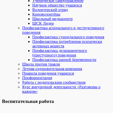
Ученическое самоуправление
Научное общество учащихся
Волонтерский отряд
Киноволонтёры
Школьный медиацентр
ШСК Лидер
Профилактика асоциального и деструктивного
поведения
Профилактика суицидального поведения
Профилактика потребления психически
активных веществ
Профилактика делинквентного
(преступного) поведения
Профилактика ранней беременности
Школа против травли
Летняя оздоровительная компания
Правила поведения учащихся
Профориентация
Работа с родительским сообществом
Курс внеурочной деятельности «Разговоры о
важном»
Воспитательная работа