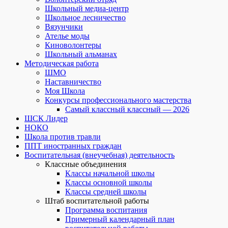
Школьный медиа-центр
Школьное лесничество
Вязунчики
Ателье моды
Киноволонтеры
Школьный альманах
Методическая работа
ШМО
Наставничество
Моя Школа
Конкурсы профессионального мастерства
Самый классный классный — 2026
ШСК Лидер
НОКО
Школа против травли
ППТ иностранных граждан
Воспитательная (внеучебная) деятельность
Классные объединения
Классы начальной школы
Классы основной школы
Классы средней школы
Штаб воспитательной работы
Программа воспитания
Примерный календарный план